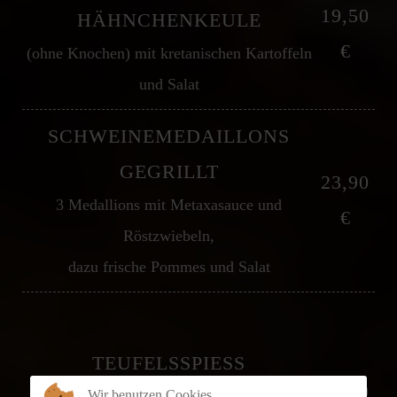
19,50
HÄHNCHENKEULE
€
(ohne Knochen) mit kretanischen Kartoffeln
und Salat
SCHWEINEMEDAILLONS
GEGRILLT
23,90
3 Medallions mit Metaxasauce und
€
Röstzwiebeln,
dazu frische Pommes und Salat
TEUFELSSPIESS
23,90
1 großer Filetspieß vom Schwein, pikant
Wir benutzen Cookies