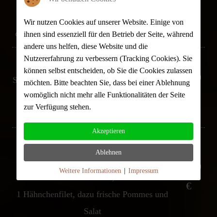
€
zubereitet,
Wir nutzen Cookies auf unserer Website. Einige von
dazu Tyrokafteri, frische Pommes und Salat
ihnen sind essenziell für den Betrieb der Seite, während
andere uns helfen, diese Website und die
Nutzererfahrung zu verbessern (Tracking Cookies). Sie
PFEFFERSPIESS
können selbst entscheiden, ob Sie die Cookies zulassen
28,90
Schweinemedallion, Lammfilet, Rindersteak,
möchten. Bitte beachten Sie, dass bei einer Ablehnung
womöglich nicht mehr alle Funktionalitäten der Seite
€
Hähnchenfilet mit Pfeffersauce, dazu
zur Verfügung stehen.
Wildreis und Salat
Akzeptieren
GRILLTELLER
Ablehnen
1 Souvlaki, 1 Souzouki, 1 Schweinefilet, 1
23,90
Weitere Informationen
|
Impressum
Lammkaree,
€
1 Hähnchenfilet, dazu frische Pommes und
Salat