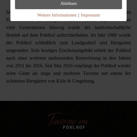
Ablehnen
Seit über hundert Jahren befindet sich der Pohlhof im
Weitere Informationen
|
Impressum
Familienbesitz des heutigen Besitzers Markus Lüpschen. Über
viele Generationen hinweg wurde der landwirtschaftliche
Betrieb auf dem Pohlhof aufrechterhalten. Im Jahr 1989 wurde
der Pohlhof schließlich zum Landgasthof und Biergarten
umgestaltet. Sein heutiges Erscheinungsbild erhielt der Pohlhof
nach einer weiteren umfassenden Renovierung in den Jahren
von 2011 bis 2016. Seit Mai 2016 empfängt der Pohlhof wieder
seine Gäste als urige und moderne Taverne mit einem der
schönsten Biergärten von Köln & Umgebung.