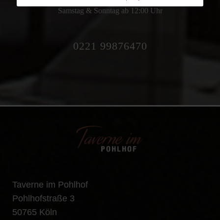
Samstag & Sonntag
ab 12:00 Uhr
0221 99876470
Taverne im Pohlhof
Pohlhofstraße 3
50765 Köln