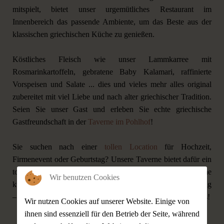
mitspielt, bietet unser urgemütliches Restaurant im
Innenbereich das passende Ambiente, um das Beste aus der
klassischen griechischen Küche zu genießen.
Köstliches Fleisch wie unser Lammkarree mit
Rosmarinkartoffeln, gebratene Baby Kalamari, raffinierte
Vorspeisen und Salate ... dies und vieles mehr alles original
zubereitet mit viel Liebe und nach alter griechischer Tradition.
Seien Sie unser Gast und erleben Sie echte griechische
Gastfreundschaft in der
Taverne im Pohlhof
!
Sie suchen nach einer
tollen Location
für Hochzeit,
Firmenevent oder Geburtstag? Unsere Taverne bietet dafür ein
tolles Ambiente und bietet Raum für bis zu 130 Gästen. Gerne
Wir benutzen Cookies
kümmern wir uns um Menü, Getränke und Live-Unterhaltung
– sprechen Sie uns einfach an, und wir besprechen die Details!
Wir nutzen Cookies auf unserer Website. Einige von
ihnen sind essenziell für den Betrieb der Seite, während