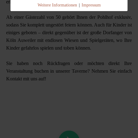
erleben und zu feiern.
Weitere Informationen
|
Impressum
Ab einer Gästezahl von 50 gehört Ihnen der Pohlhof exklusiv,
sodass Sie komplett ungestört feiern können. Auch für Kinder ist
einiges geboten – direkt gegenüber ist der große Dorfanger von
Köln Auweiler mit endlosen Wiesen und Spielgeräten, wo Ihre
Kinder gefahrlos spielen und toben können.
Sie haben noch Rückfragen oder möchten direkt Ihre
Veranstaltung buchen in unserer Taverne? Nehmen Sie einfach
Kontakt mit uns auf!