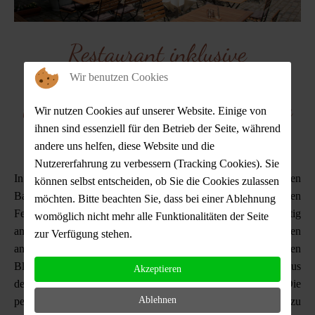
Restaurant inklusive
Wintergarten, Innenhof und
Wir benutzen Cookies
tolle Spielmöglichkeiten für die
Wir nutzen Cookies auf unserer Website. Einige von
ihnen sind essenziell für den Betrieb der Seite, während
Pänz
andere uns helfen, diese Website und die
Nutzererfahrung zu verbessern (Tracking Cookies). Sie
In unserem Restaurant-Bereich mit viel Holz und urigen
können selbst entscheiden, ob Sie die Cookies zulassen
Backsteinen fühlt sich jeder direkt wohl. Durch die großen
möchten. Bitte beachten Sie, dass bei einer Ablehnung
Fensterflächen und den Wintergarten ist es gleichzeitig
womöglich nicht mehr alle Funktionalitäten der Seite
angenehm hell und freundlich. Von hier fällt der Blick auf den
zur Verfügung stehen.
angrenzenden Biergarten im Innenhof, der mit den vielen
Blumen und Pflanzen sowie alten historischen Gerätschaften aus
Akzeptieren
der Region ebenfalls für eine tolle Atmosphäre sorgt! Die
Ablehnen
perfekte Bühne, um gemeinsam unvergessliche Momente zu